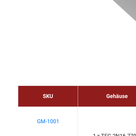
SKU
Gehäuse
GM-1001
1 x TEC-2N16-77