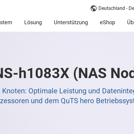
Deutschland - D
ystem
Lösung
Unterstützung
eShop
Üb
NS-h1083X (NAS Nod
noten: Optimale Leistung und Dateninteg
zessoren und dem QuTS hero Betriebssy