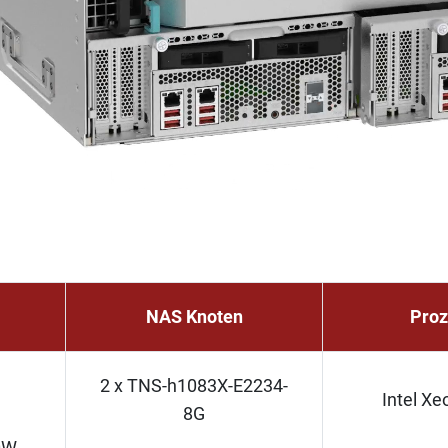
NAS Knoten
Proz
2 x TNS-h1083X-E2234-
Intel Xe
8G
0W