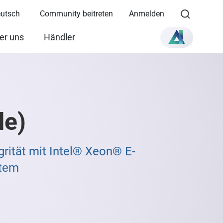
eutsch
Community beitreten
Anmelden
er uns
Händler
e)
rität mit Intel® Xeon® E-
stem