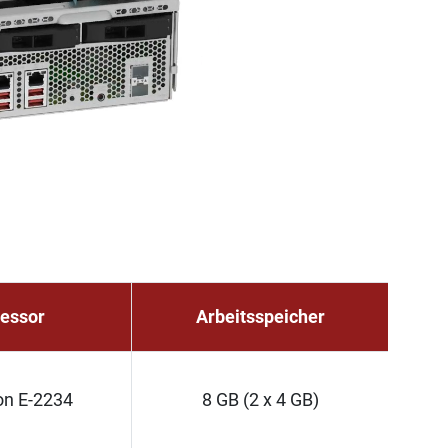
essor
Arbeitsspeicher
on E-2234
8 GB (2 x 4 GB)