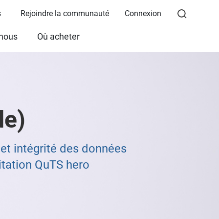
s
Rejoindre la communauté
Connexion
 nous
Où acheter
e)
t intégrité des données
itation QuTS hero