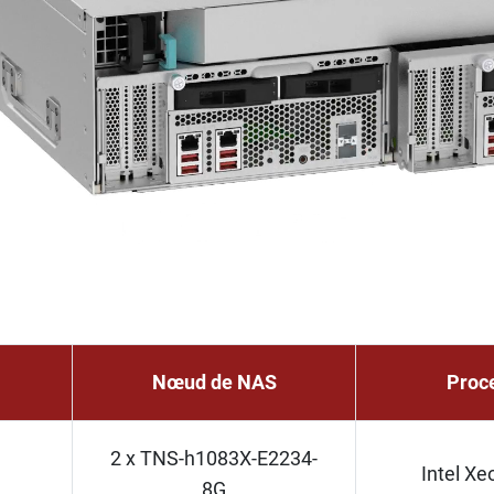
Nœud de NAS
Proc
2 x TNS-h1083X-E2234-
Intel Xe
8G