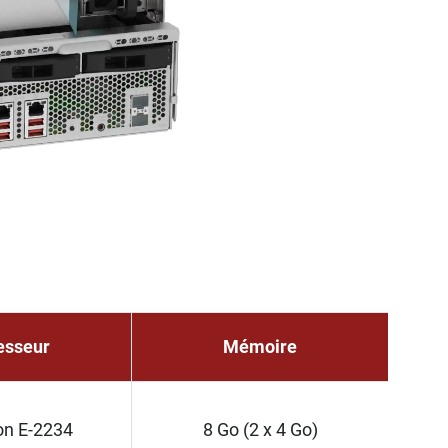
esseur
Mémoire
on E-2234
8 Go (2 x 4 Go)