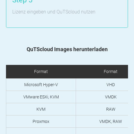
Step 5
Lizenz eingeben und QuTScloud nutzen
QuTScloud Images herunterladen
Format
Format
Microsoft Hyper-V
VHD
VMware ESXi, KVM
VMDK
KVM
RAW
Proxmox
VMDK, RAW