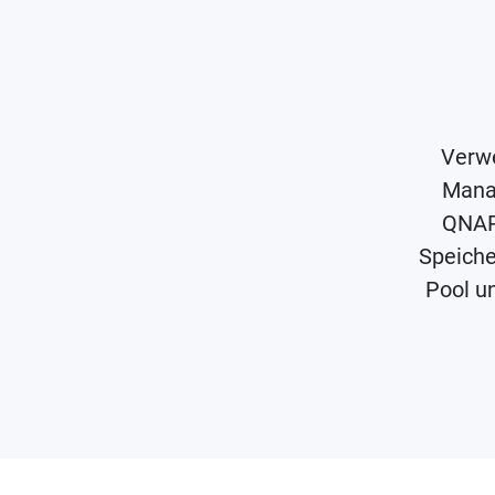
Verwe
Manag
QNAP
Speiche
Pool u