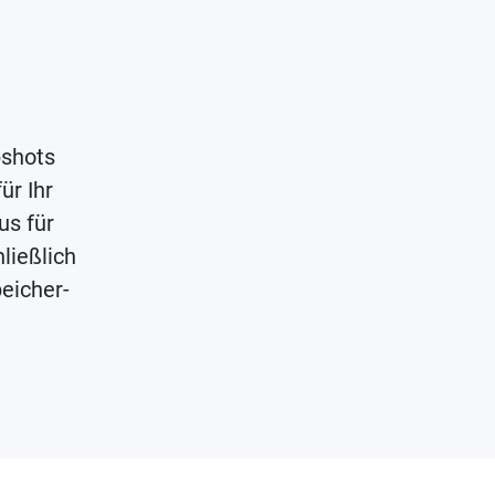
pshots
ür Ihr
s für
ließlich
eicher-