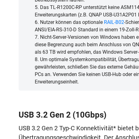
5. Das TL-R1200C-RP unterstützt keine ASM1142
Erweiterungskarten (z.B. QNAP USB-U31A2P01 E
6. Nutzer können das optionale
RAIL-B02
-Schie
ANSI/EIA-RS-310-D Standard in einem 19-Zoll-Ra
7. Nicht-Server-Versionen von Windows haben ei
diese Begrenzung auch beim Anschluss von QNA
als 63 TB wird empfohlen, das Windows Server
8. Um optimale Systemkompatibilität, Übertrag
gewährleisten, schließen Sie das externe Gehäu
PCs an. Verwenden Sie keinen USB-Hub oder ei
Erweiterungseinheit.
USB 3.2 Gen 2 (10Gbps)
USB 3.2 Gen 2 Typ-C Konnektivität* bietet 
Übertragungsgeschwindigkeit. Der Anschlus