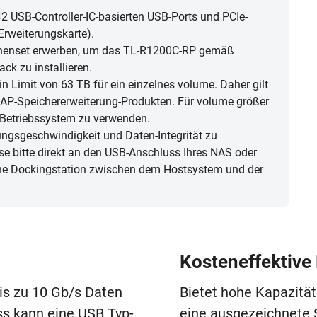
 USB-Controller-IC-basierten USB-Ports und PCIe-
rweiterungskarte).
nenset erwerben, um das TL-R1200C-RP gemäß
ck zu installieren.
n Limit von 63 TB für ein einzelnes volume. Daher gilt
P-Speichererweiterung-Produkten. Für volume größer
-Betriebssystem zu verwenden.
ungsgeschwindigkeit und Daten-Integrität zu
se bitte direkt an den USB-Anschluss Ihres NAS oder
ne Dockingstation zwischen dem Hostsystem und der
Kosteneffektive
bis zu 10 Gb/s Daten
Bietet hohe Kapazität
s kann eine USB Typ-
eine ausgezeichnete 