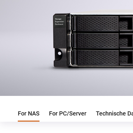
For NAS
For PC/Server
Technische D