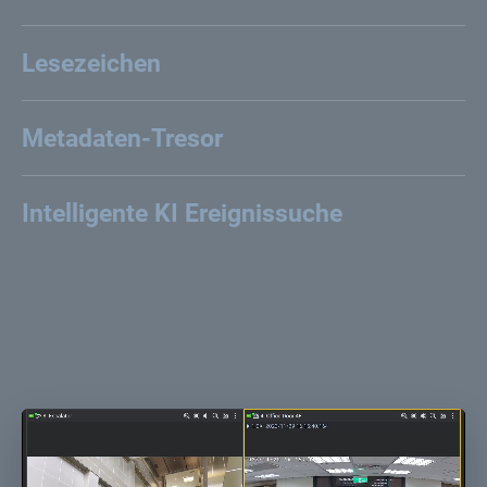
Metadaten-Tresor
Intelligente KI Ereignissuche