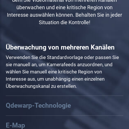
überwachen und eine kritische Region von
Interesse auswählen können. Behalten Sie in jeder
Situation die Kontrolle!
Überwachung von mehreren Kanälen
Qdewarp-Technologie
Die innovative Qdewarp-Technologie ermöglicht es
Anwendern, Standardaufnahmen von Fisheye-
Kameras in proportionalen Verhältnissen und Größen
zu betrachten, ohne die Originalaufnahmen zu
beeinträchtigen. Die verzerrten Teile an den Rändern
können in ein klares Panoramabild umgewandelt
werden.