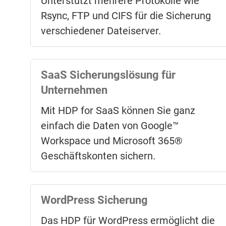
Unterstützt mehrere Protokolle wie
Rsync, FTP und CIFS für die Sicherung
Cloud Storage Gateway
verschiedener Dateiserver.
VJBOD Cloud
connects cloud object
storage (Bucket) and back up data from
SaaS Sicherungslösung für
NAS to the cloud.
Unternehmen
Mit HDP for SaaS können Sie ganz
Back up NAS snapshots
einfach die Daten von Google™
Workspace und Microsoft 365®
Use Snapshot Replica to back up
NAS
Geschäftskonten sichern.
snapshots
to another NAS and recover
when needed.
WordPress Sicherung
Das HDP für WordPress ermöglicht die