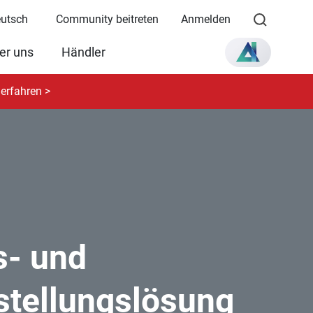
eutsch
Community beitreten
Anmelden
er uns
Händler
erfahren >
,
s- und
stellungslösung