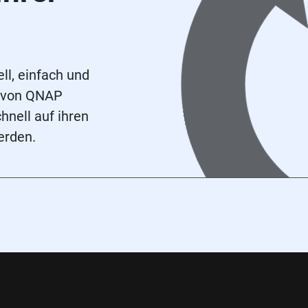
ll, einfach und
UI von QNAP
nell auf ihren
erden.