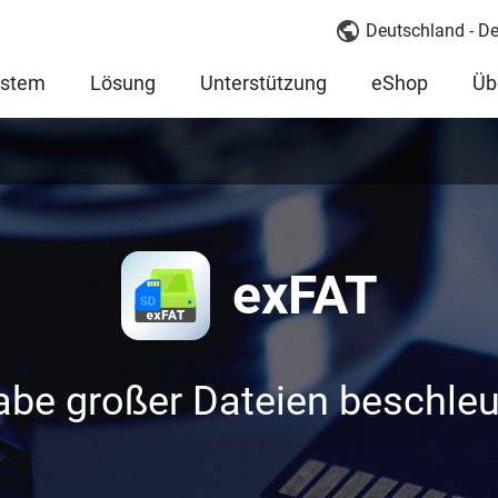
Deutschland - D
ystem
Lösung
Unterstützung
eShop
Üb
exFAT
abe großer Dateien beschle