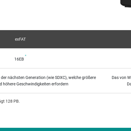
exFAT
*
16EB
der nächsten Generation (wie SDXC), welche größere
Das von W
d höhere Geschwindigkeiten erfordern
Da
ägt 128 PB.