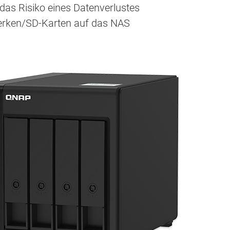
 das Risiko eines Datenverlustes
werken/SD-Karten auf das NAS