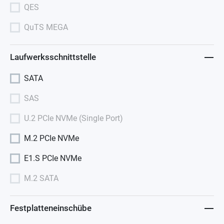
QES
QuTS MEGA
Laufwerksschnittstelle
SATA
SAS
U.2 PCIe NVMe (Single Port)
M.2 PCIe NVMe
E1.S PCIe NVMe
M.2 SATA
Festplatteneinschübe