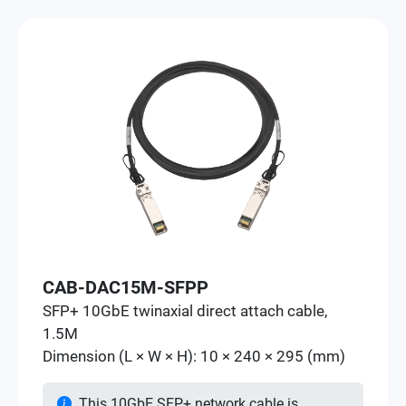
CAB-DAC15M-SFPP
SFP+ 10GbE twinaxial direct attach cable,
1.5M
Dimension (L × W × H): 10 × 240 × 295 (mm)
This 10GbE SFP+ network cable is