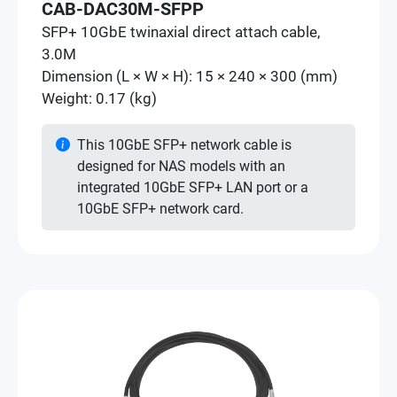
CAB-DAC30M-SFPP
SFP+ 10GbE twinaxial direct attach cable,
3.0M
Dimension (L × W × H): 15 × 240 × 300 (mm)
Weight: 0.17 (kg)
This 10GbE SFP+ network cable is
designed for NAS models with an
integrated 10GbE SFP+ LAN port or a
10GbE SFP+ network card.