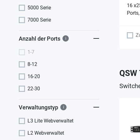
16 x2
5000 Serie
Ports
7000 Serie
Z
Anzahl der Ports
i
1-7
8-12
QSW 
16-20
Switch
22-30
Verwaltungstyp
i
L3 Lite Webverwaltet
L2 Webverwaltet