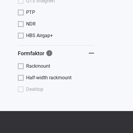
QTS Integriert
PTP
NDR
HBS Airgap+
Formfaktor
i
Rackmount
Half-width rackmount
Desktop