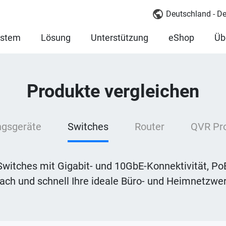
Deutschland - D
ystem
Lösung
Unterstützung
eShop
Üb
Produkte vergleichen
ngsgeräte
Switches
Router
QVR Pro
witches mit Gigabit- und 10GbE-Konnektivität, Po
nfach und schnell Ihre ideale Büro- und Heimnetz