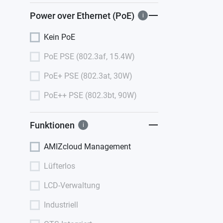
Power over Ethernet (PoE)
i
Kein PoE
PoE PSE (802.3af, 15.4W)
PoE+ PSE (802.3at, 30W)
PoE++ PSE (802.3bt, 90W)
Funktionen
i
AMIZcloud Management
Lüfterlos
LCD-Verwaltung
Industriell