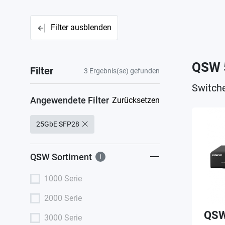
Filter ausblenden
QSW 
Filter
3
Ergebnis(se) gefunden
Switch
Angewendete Filter
Zurücksetzen
25GbE SFP28
QSW Sortiment
i
1000 Serie
2000 Serie
QSW
3000 Serie