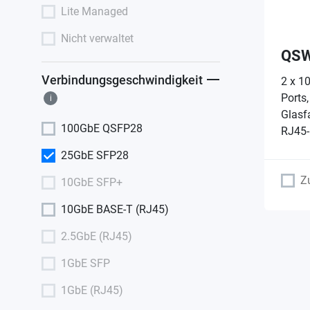
Lite Managed
Nicht verwaltet
QSW
Verbindungsgeschwindigkeit
2 x 1
Ports
i
Glasf
100GbE QSFP28
RJ45-
25GbE SFP28
Z
10GbE SFP+
10GbE BASE-T (RJ45)
2.5GbE (RJ45)
1GbE SFP
1GbE (RJ45)