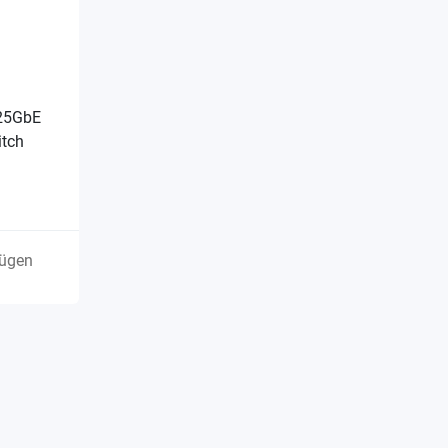
 25GbE
tch
fügen