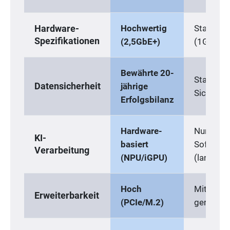
Hochwertig
Standard
Hardware-
Spezifikationen
(2,5GbE+)
(1GbE)
Bewährte 20-
Standard
Datensicherheit
jährige
Sicherhei
Erfolgsbilanz
Hardware-
Nur
KI-
basiert
Software
Verarbeitung
(NPU/iGPU)
(langsam
Hoch
Mittel bi
Erweiterbarkeit
(PCIe/M.2)
gering