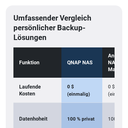
Umfassender Vergleich
persönlicher Backup-
Lösungen
Andere
Funktion
QNAP NAS
NAS-
Marken
0 $
0 $
Laufende
Kosten
(einmalig)
(einmalig
Datenhoheit
100 % privat
100 % pri