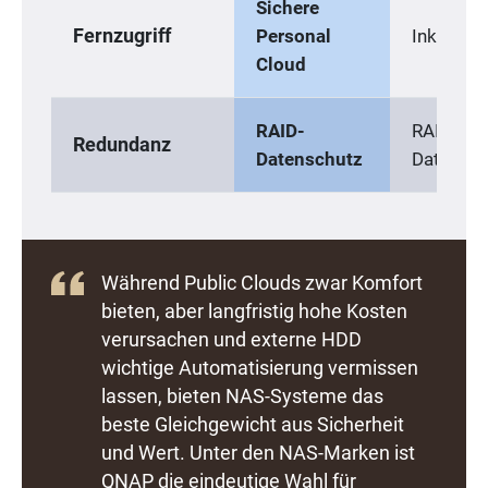
Sichere
Fernzugriff
Personal
Inklusive
Cloud
RAID-
RAID-
Redundanz
Datenschutz
Datensch
Während Public Clouds zwar Komfort
bieten, aber langfristig hohe Kosten
verursachen und externe HDD
wichtige Automatisierung vermissen
lassen, bieten NAS-Systeme das
beste Gleichgewicht aus Sicherheit
und Wert. Unter den NAS-Marken ist
QNAP die eindeutige Wahl für