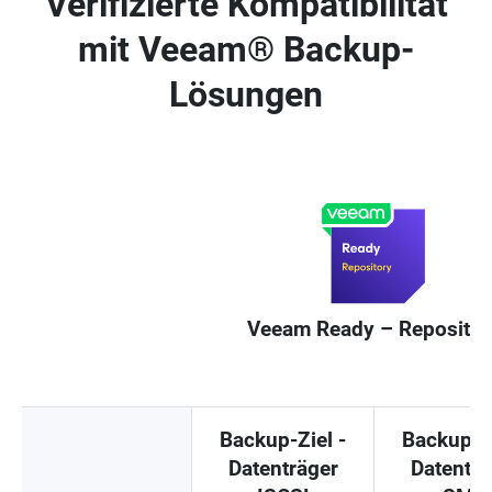
Verifizierte Kompatibilität
mit Veeam® Backup-
Lösungen
Veeam Ready – Repositor
Backup-Ziel -
Backup-Zi
Datenträger
Datenträ