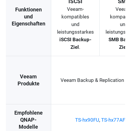
ISCSI
SMB
Veeam-
Veeam
Funktionen
und
kompatibles
kompatib
Eigenschaften
und
und
leistungsstarkes
leistungsst
iSCSI Backup-
SMB Back
Ziel
.
Ziel
.
Veeam
Veeam Backup & Replication 11
Produkte
Empfohlene
QNAP-
TS-hx90FU
,
TS-hx77AFU
,
Modelle