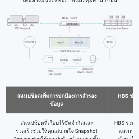
ได้อย่างมีประสิทธิภาพและคุ้มค่ามากขึ้น
สแนปช็อตเพิ่มการปกป้องการสำรอง
HBS ช่วย
ข้อมูล
สแนปช็อตที่เกือบไร้ขีดจำกัดและ
HBS รวมศูน
รวดเร็วช่วยให้คุณสบายใจ Snapshot
และการซิ
Replica ช่วยให้การปกป้องข้อมูลง่ายขึ้น
ข้อมูลใ