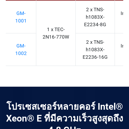
2 x TNS-
GM-
Int
h1083X-
1001
E2234-8G
1 x TEC-
2N16-770W
2 x TNS-
GM-
Int
h1083X-
1002
E2236-16G
โปรเซสเซอร์หลายคอร์ Intel®
Xeon® E ที่มีความเร็วสูงสุดถึง