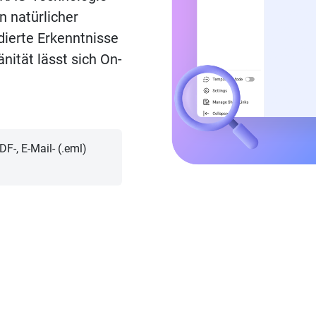
n natürlicher
dierte Erkenntnisse
nität lässt sich On-
F-, E-Mail- (.eml)