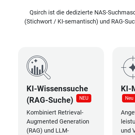
Qsirch ist die dedizierte NAS-Suchmas
(Stichwort / KI-semantisch) und RAG-Such
KI-Wissenssuche
KI-
NEU
Neu 
(RAG-Suche)
Kombiniert Retrieval-
Anget
Augmented Generation
leis
(RAG) und LLM-
und 