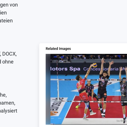
ngen von
ien
ateien
F, DOCX,
d ohne
che,
inamen,
alysiert