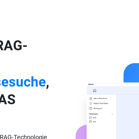
RAG-
sesuche
,
NAS
t RAG-Technologie