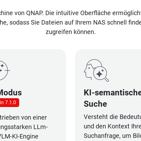
chine von QNAP. Die intuitive Oberfläche ermögli
e, sodass Sie Dateien auf Ihrem NAS schnell finde
zugreifen können.
Modus
KI-semantisch
Suche
in 7.1.0
Versteht die Bedeut
rieben von einer
und den Kontext Ihr
tungsstarken LLm-
Suchanfrage, um Bil
VLM-KI-Engine