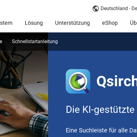
Deutschland - D
ystem
Lösung
Unterstützung
eShop
Üb
e
Schnellstartanleitung
Qsirc
Die KI-gestützt
Eine Suchleiste für alle D