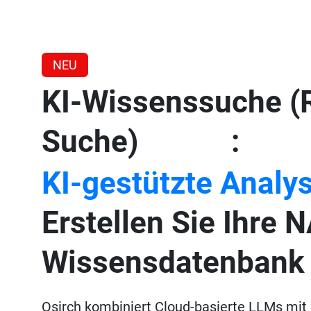
NEU
KI-Wissenssuche (
Suche)
:
Beta
KI-gestützte Analy
Erstellen Sie Ihre 
Wissensdatenbank
Qsirch kombiniert Cloud-basierte LLMs mi