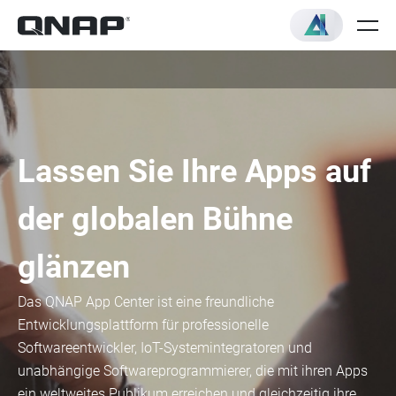
Lassen Sie Ihre Apps auf
der globalen Bühne
glänzen
Das QNAP App Center ist eine freundliche
Entwicklungsplattform für professionelle
Softwareentwickler, IoT-Systemintegratoren und
unabhängige Softwareprogrammierer, die mit ihren Apps
ein weltweites Publikum erreichen und gleichzeitig ihre