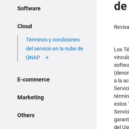
de
Software
Cloud
Revisa
Términos y condiciones
del servicio en la nube de
Los Té
vincul
QNAP
softwa
(denom
E-commerce
a la a
Servic
términ
Marketing
estos 
Servic
Others
garant
del Us