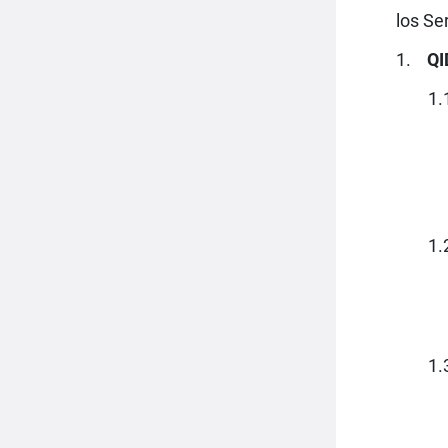
los Se
QI