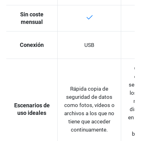
Sin coste
mensual
Conexión
USB
In
Có
co
segu
Rápida copia de
los 
seguridad de datos
múl
como fotos, vídeos o
Escenarios de
disp
uso ideales
archivos a los que no
en un
tiene que acceder
de
continuamente.
bas