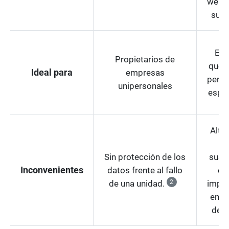
web 
susc
Em
Propietarios de
que n
Ideal para
empresas
perso
unipersonales
espec
Alto
Sin protección de los
suscr
Inconvenientes
datos frente al fallo
ca
de una unidad.
2
impre
en la
del 