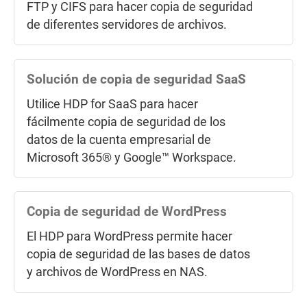
FTP y CIFS para hacer copia de seguridad
de diferentes servidores de archivos.
Pasarela de almacenamiento en la
nube
Solución de copia de seguridad SaaS
VJBOD Cloud
conecta con el
Utilice HDP for SaaS para hacer
almacenamiento de objetos en la nube
fácilmente copia de seguridad de los
(Bucket) y hace copia de seguridad de los
datos de la cuenta empresarial de
datos del NAS en la nube.
Microsoft 365® y Google™ Workspace.
Copia de seguridad de las instantáneas
Copia de seguridad de WordPress
del NAS
El HDP para WordPress permite hacer
Utilice Snapshot Replica para hacer copia
copia de seguridad de las bases de datos
de seguridad de las
instantáneas del NAS
y archivos de WordPress en NAS.
en otro NAS y recuperarlas cuando sea
necesario.