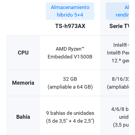
Almacenamiento
Alto
híbrido 5+4
rendimi
TS-h973AX
Serie TV
Intel® Co
AMD Ryzen™
CPU
Intel® Pent
Embedded V1500B
12.ª gene
32 GB
8/16/32/
Memoria
(ampliable a 64 GB)
(ampliable 
4/6/8 bah
9 bahías de unidades
Bahía
unidad
(5 de 3,5" + 4 de 2,5")
(3,5 pulg