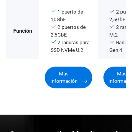
1 puerto de
2 puer
10GbE
2,5GbE
2 puertos de
2 ranur
Función
2,5GbE
M.2
2 ranuras para
Ranura
SSD NVMe U.2
Gen 4
Más
Más
Información
Informaci