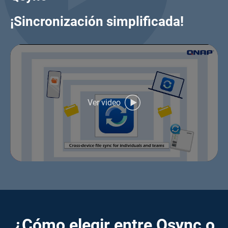
¡Sincronización simplificada!
Ver video
¿Cómo elegir entre Qsync o