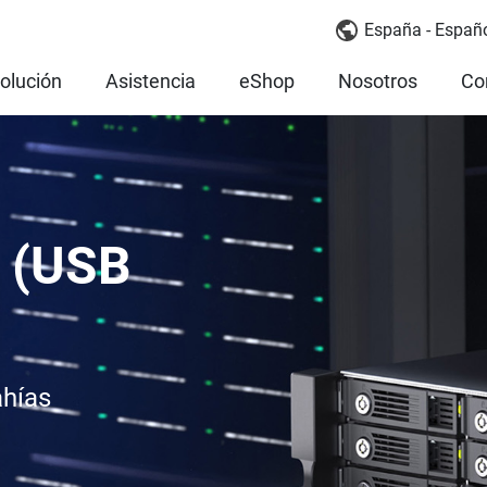
España - Españ
olución
Asistencia
eShop
Nosotros
Co
 (USB
ahías