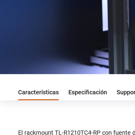
Características
Especificación
Suppo
El rackmount TL-R1210TC4-RP con fuente d