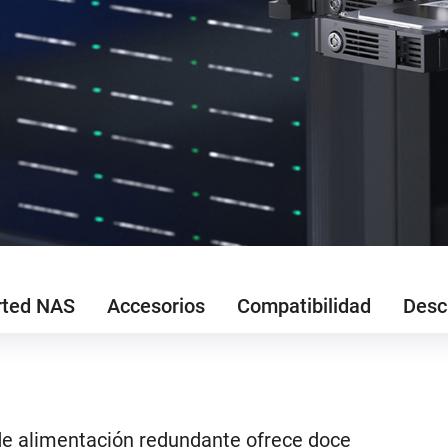
rted NAS
Accesorios
Compatibilidad
Desc
e alimentación redundante ofrece doce