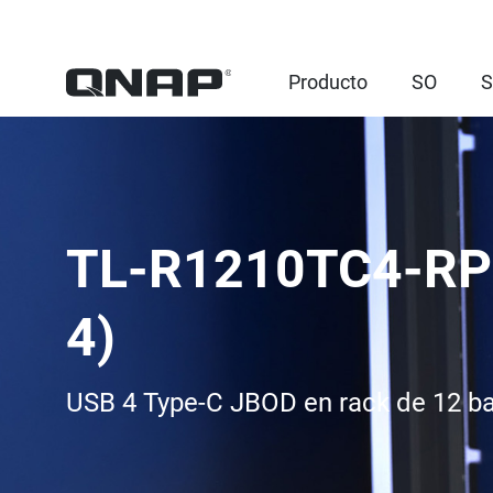
Producto
SO
S
TL-R1210TC4-RP
4)
USB 4 Type-C JBOD en rack de 12 b