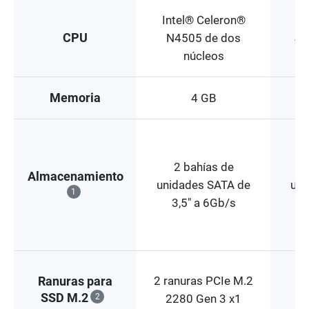
Intel® Celeron®
In
CPU
N4505 de dos
J6
núcleos
Memoria
4 GB
2 bahías de
Almacenamiento
unidades SATA de
uni
1
3,5" a 6Gb/s
2 ranuras PCIe M.2
Ranuras para
SSD M.2
2
2280 Gen 3 x1