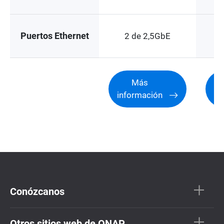
Puertos Ethernet
2 de 2,5GbE
Más
información
in
Conózcanos
Otros sitios web de QNAP