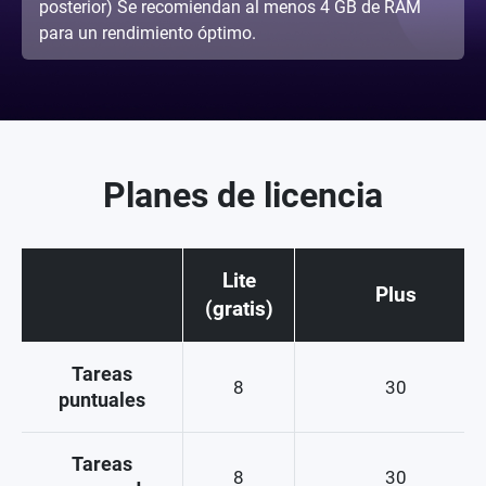
posterior) Se recomiendan al menos 4 GB de RAM
para un rendimiento óptimo.
Planes de licencia
Lite
Plus
(gratis)
Tareas
8
30
puntuales
Tareas
8
30