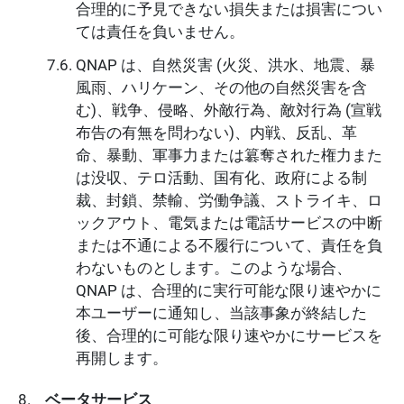
合理的に予見できない損失または損害につい
ては責任を負いません。
QNAP は、自然災害 (火災、洪水、地震、暴
風雨、ハリケーン、その他の自然災害を含
む)、戦争、侵略、外敵行為、敵対行為 (宣戦
布告の有無を問わない)、内戦、反乱、革
命、暴動、軍事力または簒奪された権力また
は没収、テロ活動、国有化、政府による制
裁、封鎖、禁輸、労働争議、ストライキ、ロ
ックアウト、電気または電話サービスの中断
または不通による不履行について、責任を負
わないものとします。このような場合、
QNAP は、合理的に実行可能な限り速やかに
本ユーザーに通知し、当該事象が終結した
後、合理的に可能な限り速やかにサービスを
再開します。
ベータサービス