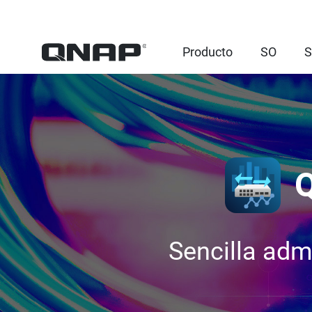
Producto
SO
S
Q
Sencilla adm