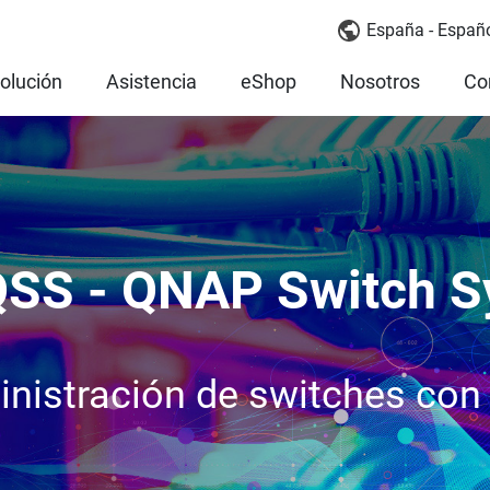
España - Españ
olución
Asistencia
eShop
Nosotros
Co
SS - QNAP Switch 
inistración de switches co