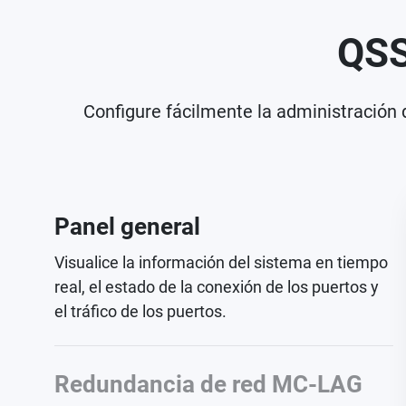
QSS
Configure fácilmente la administración d
Panel general
Redundancia de red MC-LAG
Cree un enlace redundante entre dos QSW-
M7308R-4X iguales para lograr una alta
disponibilidad.