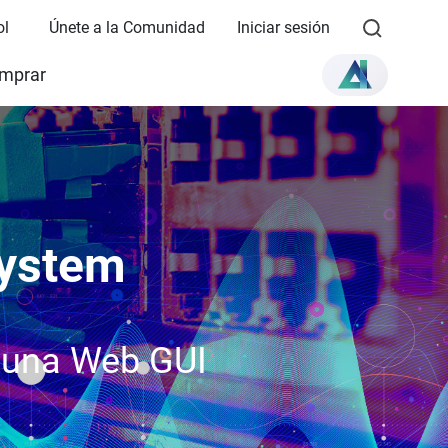
ol
Únete a la Comunidad
Iniciar sesión
mprar
System
n una Web GUI