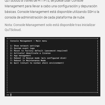
QuTScloud a través de HTTP/S, se puede usar Console
Management para llevar a cabo una configuración y depuración
básicas. Console Management está disponible utilizando SSH o la
consola de administración de cada plataforma de nube.
Nota: Console Management solo está disponible tras inicializar
QuTScloud.