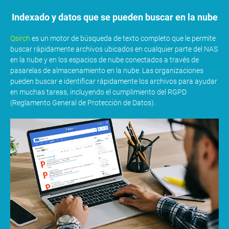
Indexado y datos que se pueden buscar en la nube
Qsirch
es un motor de búsqueda de texto completo que le permite
buscar rápidamente archivos ubicados en cualquier parte del NAS
en la nube y en los espacios de nube conectados a través de
pasarelas de almacenamiento en la nube. Las organizaciones
pueden buscar e identificar rápidamente los archivos para ayudar
en muchas tareas, incluyendo el cumplimiento del RGPD
(Reglamento General de Protección de Datos).