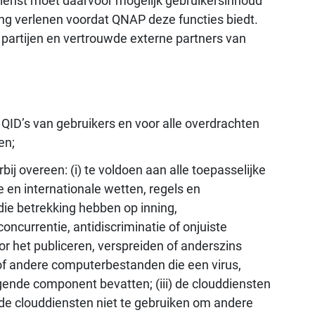
ienst moet daarvoor mogelijk gebruikersinhoud
g verlenen voordat QNAP deze functies biedt.
partijen en vertrouwde externe partners van
 QID’s van gebruikers en voor alle overdrachten
en;
ij overeen: (i) te voldoen aan alle toepasselijke
e en internationale wetten, regels en
 die betrekking hebben op inning,
ncurrentie, antidiscriminatie of onjuiste
oor het publiceren, verspreiden of anderszins
of andere computerbestanden die een virus,
gende component bevatten; (iii) de clouddiensten
) de clouddiensten niet te gebruiken om andere