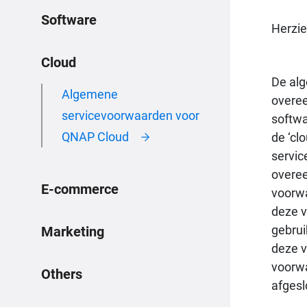
Software
Herzie
Cloud
De alg
Algemene
overee
servicevoorwaarden voor
softwa
QNAP Cloud
de ‘cl
servic
overee
E-commerce
voorwa
deze v
gebrui
Marketing
deze v
voorwa
Others
afgesl