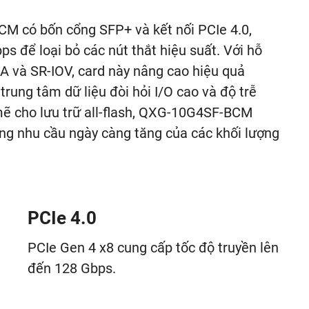
 có bốn cổng SFP+ và kết nối PCIe 4.0,
s để loại bỏ các nút thắt hiệu suất. Với hỗ
MA và SR-IOV, card này nâng cao hiệu quả
rung tâm dữ liệu đòi hỏi I/O cao và độ trễ
mẽ cho lưu trữ all-flash, QXG-10G4SF-BCM
ứng nhu cầu ngày càng tăng của các khối lượng
PCIe 4.0
PCIe Gen 4 x8 cung cấp tốc độ truyền lên
đến 128 Gbps.