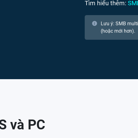
Tìm hiểu thêm:
SMB
Lưu ý: SMB multi
(hoặc mới hơn).
S và PC