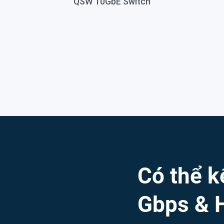
Có thể k
Gbps & H