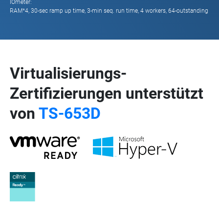
IOmeter:
RAM*4, 30-sec ramp up time, 3-min seq. run time, 4 workers, 64-outstanding
Virtualisierungs-
Zertifizierungen unterstützt
von
TS-653D