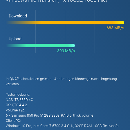
Download
683 MB/s
Upload
399 MB/s
In QNAP-Laboratorien getestet. Abbildungen können je nach Umgebung
variieren.
Testumgebung:
NAS: TS-653D-4G
OS: QTS 4.4.2
Volume Typ:
6 x Samsung 850 Pro 512GB SSDs, RAID 5, thick volume
Client PC:
Windows 10 Pro, Intel Core i7-6700 3.4 GHz, 32GB RAM, 10GB file transfer