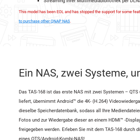
Streaming Ihrer Multimediabibliothek per DLN
This model has been EOL and has stopped the support for some feat
to purchase other QNAP NAS
.
Ein NAS, zwei Systeme, u
Das TAS-168 ist das erste NAS mit zwei Systemen – QTS un
liefert, übernimmt Android™ die 4K- (H.264) Videowiederg
dieselbe Speicherdatenbank, sodass all Ihre Mediendatei
Fotos und zur Wiedergabe dieser an einem HDMI™ -Displa
freigegeben werden. Erleben Sie mit dem TAS-168 durch d
eines QTS/Android-Kombi-NAS!