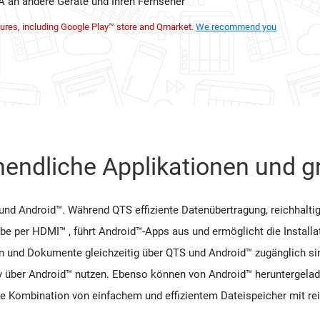
A an andere Geräte und Ihren Fernseher
ures, including Google Play™ store and Qmarket.
We recommend you
nendliche Applikationen und 
d Android™. Während QTS effiziente Datenübertragung, reichhaltig
abe per HDMI™ , führt Android™-Apps aus und ermöglicht die Install
en und Dokumente gleichzeitig über QTS und Android™ zugänglich 
y über Android™ nutzen. Ebenso können von Android™ heruntergelad
ie Kombination von einfachem und effizientem Dateispeicher mit r