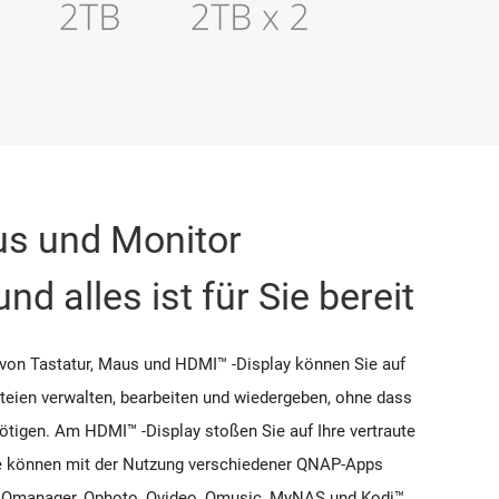
us und Monitor
nd alles ist für Sie bereit
von Tastatur, Maus und HDMI™ -Display können Sie auf
eien verwalten, bearbeiten und wiedergeben, ohne dass
ötigen. Am HDMI™ -Display stoßen Sie auf Ihre vertraute
ie können mit der Nutzung verschiedener QNAP-Apps
le, Qmanager, Qphoto, Qvideo, Qmusic, MyNAS und Kodi™.