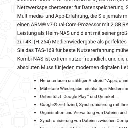
Netzwerkspeichercenter für Datenspeicherung, Si
Multimedia- und App-Erfahrung, die Sie jemals 
einen ARM® v7-Dual-Core-Prozessor mit 2 GB RA
Leistung als Heim-NAS und dient mit seiner gr
zur 4K- (H.264) Medienwiedergabe als perfektes
Sie das TAS-168 für beste Nutzererfahrung mühe
Kombi-NAS ist extrem nutzerfreundlich, und di
absoluten Muss für jeden modernen digitalen Leb
Herunterladen unzähliger Android™-Apps, ohn
Mühelose Wiedergabe reichhaltiger Mediens
Unterstützt Google Play™ und Qmarket
Google®-zertifiziert, Synchronisierung mit I
Organisation und Verwaltung von Dateien und 
Synchronisierung von Dateien zwischen Comp