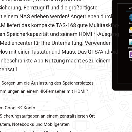
cherung, Fernzugriff und die großartigste
mit einem NAS erleben werden! Angetrieben durch
M liefert das kompakte TAS-168 gute Multitasking-
oßen Speicherkapazität und seinem HDMI™ -Ausgang
 Mediencenter für Ihre Unterhaltung. Verwenden
los mit einer Tastatur und Maus. Das QTS/Android-
e unbeschränkte App-Nutzung macht es zu einem
ensstil.
e Sorgen um die Auslastung des Speicherplatzes
ammlungen an einem 4K-Fernseher mit HDMI™
hrem Google®-Konto
Sicherungsaufgaben an einem zentralisierten Ort
utern, Notebooks und Mobilgeräten