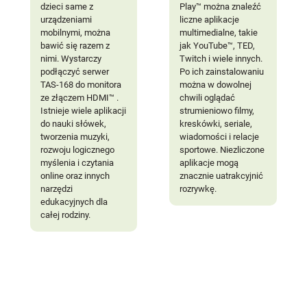
dzieci same z
Play™ można znaleźć
urządzeniami
liczne aplikacje
mobilnymi, można
multimedialne, takie
bawić się razem z
jak YouTube™, TED,
nimi. Wystarczy
Twitch i wiele innych.
podłączyć serwer
Po ich zainstalowaniu
TAS-168 do monitora
można w dowolnej
ze złączem HDMI™ .
chwili oglądać
Istnieje wiele aplikacji
strumieniowo filmy,
do nauki słówek,
kreskówki, seriale,
tworzenia muzyki,
wiadomości i relacje
rozwoju logicznego
sportowe. Niezliczone
myślenia i czytania
aplikacje mogą
online oraz innych
znacznie uatrakcyjnić
narzędzi
rozrywkę.
edukacyjnych dla
całej rodziny.