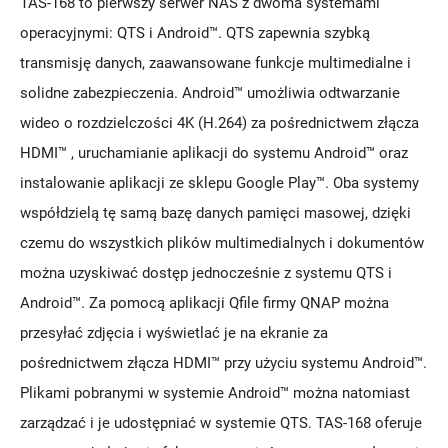
TAS-168 to pierwszy serwer NAS z dwoma systemami
operacyjnymi: QTS i Android™. QTS zapewnia szybką
transmisję danych, zaawansowane funkcje multimedialne i
solidne zabezpieczenia. Android™ umożliwia odtwarzanie
wideo o rozdzielczości 4K (H.264) za pośrednictwem złącza
HDMI™ , uruchamianie aplikacji do systemu Android™ oraz
instalowanie aplikacji ze sklepu Google Play™. Oba systemy
współdzielą tę samą bazę danych pamięci masowej, dzięki
czemu do wszystkich plików multimedialnych i dokumentów
można uzyskiwać dostęp jednocześnie z systemu QTS i
Android™. Za pomocą aplikacji Qfile firmy QNAP można
przesyłać zdjęcia i wyświetlać je na ekranie za
pośrednictwem złącza HDMI™ przy użyciu systemu Android™.
Plikami pobranymi w systemie Android™ można natomiast
zarządzać i je udostępniać w systemie QTS. TAS-168 oferuje