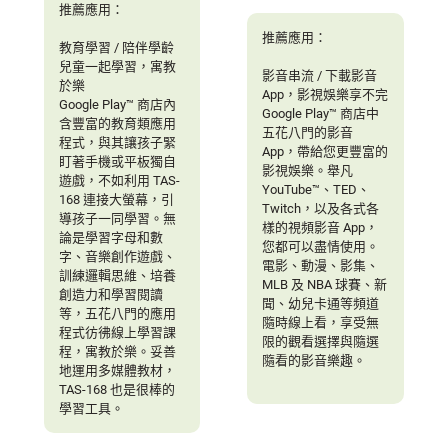
推薦應用：
推薦應用：
教育學習 / 陪伴學齡
兒童一起學習，寓教
影音串流 / 下載影音
於樂
App，影視娛樂享不完
Google Play™ 商店內
Google Play™ 商店中
含豐富的教育類應用
五花八門的影音
程式，與其讓孩子緊
App，帶給您更豐富的
盯著手機或平板獨自
影視娛樂。舉凡
遊戲，不如利用 TAS-
YouTube™、TED、
168 連接大螢幕，引
Twitch，以及各式各
導孩子一同學習。無
樣的視頻影音 App，
論是學習字母和數
您都可以盡情使用。
字、音樂創作遊戲、
電影、動漫、影集、
訓練邏輯思維、培養
MLB 及 NBA 球賽、新
創造力和學習閱讀
聞、幼兒卡通等頻道
等，五花八門的應用
隨時線上看，享受無
程式彷彿線上學習課
限的觀看選擇與隨選
程，寓教於樂。妥善
隨看的影音樂趣。
地運用多媒體教材，
TAS-168 也是很棒的
學習工具。