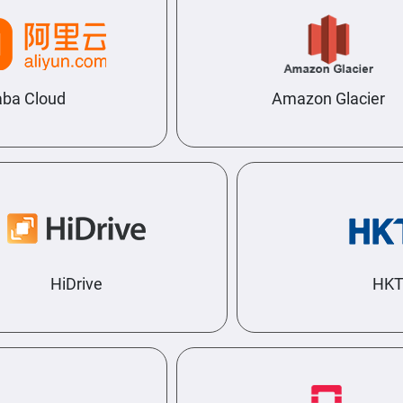
a Cloud
Amazon Glacier
HiDrive
H