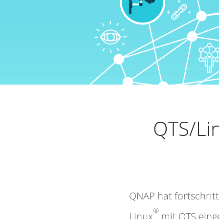
QTS/Li
QNAP hat fortschritt
®
Linux
mit QTS eing