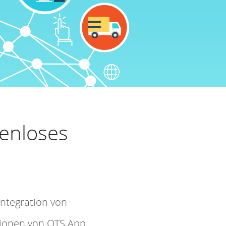
enloses
Integration von
tionen von QTS App