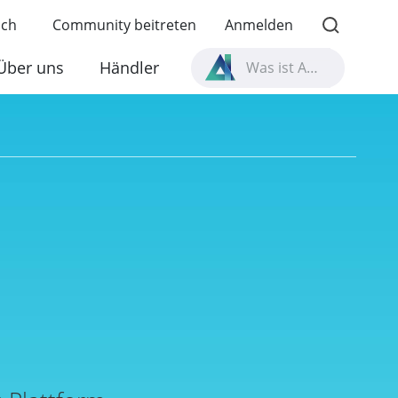
sch
Community beitreten
Anmelden
Über uns
Händler
Was ist All-Flash-Speicher?
Was ist High Availability?
TVS-AIh1688ATX Produktspezifikationen?
Was ist All-Flash-Speicher?