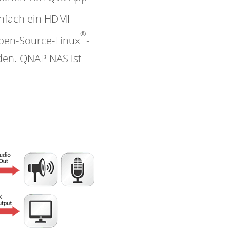
nfach ein HDMI-
®
Open-Source-Linux
-
nden. QNAP NAS ist