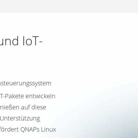
und IoT-
t
rnsteuerungssystem
oT-Pakete entwickeln
nießen auf diese
 Unterstützung
 fördert QNAPs Linux