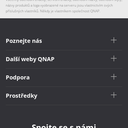
názvy produktů a loga vyobrazené na serveru jsou vlastnictvím svých
příslušných vlastníků. Někdy je vlastníkem společnost QNAP.
Poznejte nás
Další weby QNAP
Podpora
Prostředky
Spojte se s námi