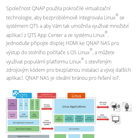
Společnost QNAP použila pokročilé virtualizační
®
technologie, aby bezproblémově integrovala Linux
se
systémem QTS a aby Vám tak umožnila využívat množství
®
aplikací z QTS App Center a ze systému Linux
.
Jednoduše připojte displej HDMI ke QNAP NAS pro
®
výstup do stolního počítače s OS Linux
, a můžete
®
využívat populární platformu Linux
s otevřeným
zdrojovým kódem pro bezplatnou instalaci a vývoj dalších
aplikací. QNAP NAS je ideální bránou pro řešení IoT.