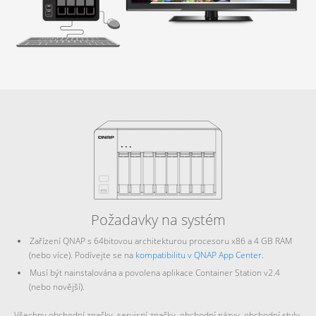
Požadavky na systém
Zařízení QNAP s 64bitovou architekturou procesoru x86 a 4 GB RAM
(nebo více). Podívejte se na
kompatibilitu v QNAP App Center
.
Musí být nainstalována a povolena aplikace Container Station v2.4
(nebo novější).
Všechny obchodní značky, servisní značky, obchodní názvy, obchodní styly,