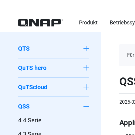
Produkt
Betriebss
QTS
Für
QuTS hero
QS
QuTScloud
2025-0
QSS
4.4 Serie
Appl
4.3 Serie