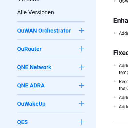
QSW
Alle Versionen
Enh
QuWAN Orchestrator
Adde
QuRouter
Fixe
Addr
QNE Network
temp
Reso
QNE ADRA
the 
Addr
QuWakeUp
Addr
QES