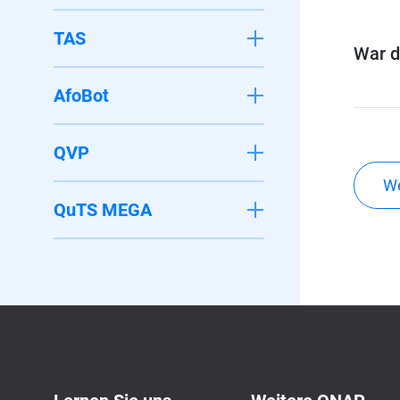
TAS
War di
AfoBot
QVP
We
QuTS MEGA