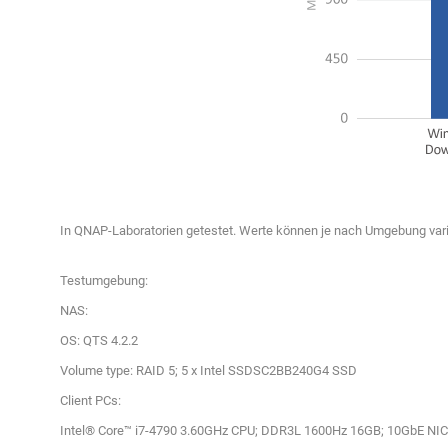
In QNAP-Laboratorien getestet. Werte können je nach Umgebung vari
Testumgebung:
NAS:
OS: QTS 4.2.2
Volume type: RAID 5; 5 x Intel SSDSC2BB240G4 SSD
Client PCs:
Intel® Core™ i7-4790 3.60GHz CPU; DDR3L 1600Hz 16GB; 10GbE 