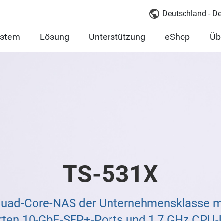
Deutschland - D
ystem
Lösung
Unterstützung
eShop
Üb
TS-531X
Quad-Core-NAS der Unternehmensklasse mi
erten 10-GbE-SFP+-Ports und 1,7 GHz CPU