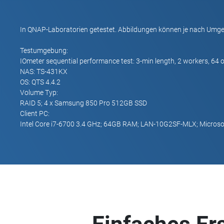
In QNAP-Laboratorien getestet. Abbildungen können je nach Umge
Testumgebung:
IOmeter sequential performance test: 3-min length, 2 workers, 64 
NAS: TS-431KX
OS: QTS 4.4.2
Volume Typ:
RAID 5; 4 x Samsung 850 Pro 512GB SSD
Client PC:
Intel Core i7-6700 3.4 GHz; 64GB RAM; LAN-10G2SF-MLX; Microso