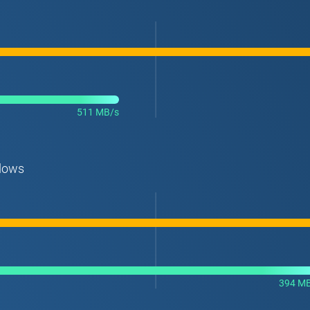
511 MB/s
ndows
394 M