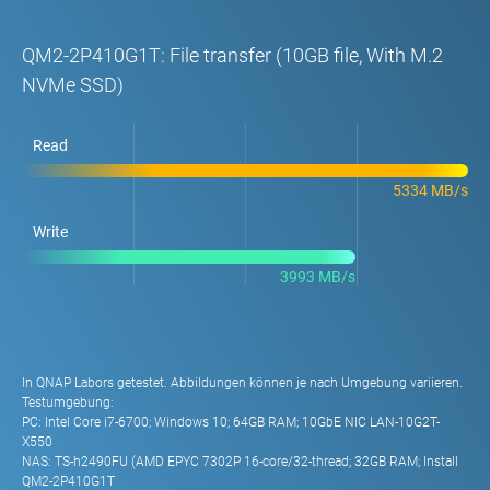
QM2-2P410G1T: File transfer (10GB file, With M.2
NVMe SSD)
Read
5334 MB/s
Write
3993 MB/s
In QNAP Labors getestet. Abbildungen können je nach Umgebung variieren.
Testumgebung:
PC: Intel Core i7-6700; Windows 10; 64GB RAM; 10GbE NIC LAN-10G2T-
X550
NAS: TS-h2490FU (AMD EPYC 7302P 16-core/32-thread; 32GB RAM; Install
QM2-2P410G1T