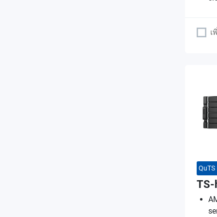
เพ
QuTS 
TS-
AM
se