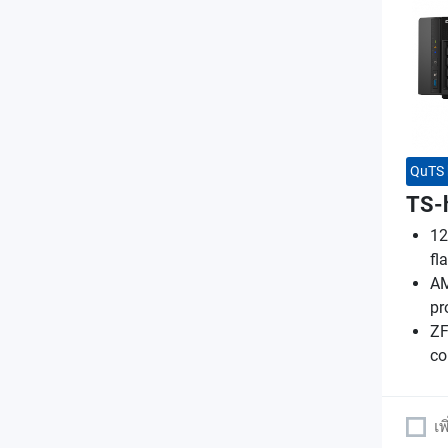
QuTS 
TS-
12
fl
AM
pr
ZF
co
เพ