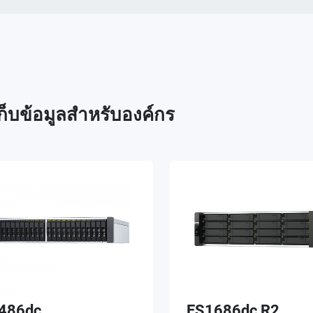
่เก็บข้อมูลสำหรับองค์กร
486dc
ES1686dc R2