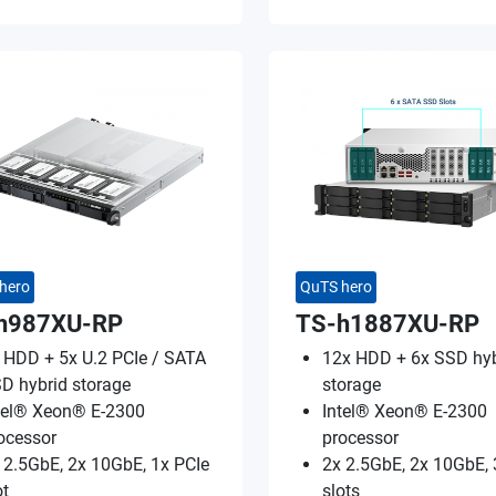
hero
QuTS hero
h987XU-RP
TS-h1887XU-RP
 HDD + 5x U.2 PCIe / SATA
12x HDD + 6x SSD hyb
D hybrid storage
storage
tel® Xeon® E-2300
Intel® Xeon® E-2300
ocessor
processor
 2.5GbE, 2x 10GbE, 1x PCIe
2x 2.5GbE, 2x 10GbE, 
ot
slots