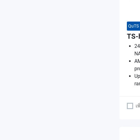
QuTS 
TS-
24
N
AM
pr
Up
ra
เพ