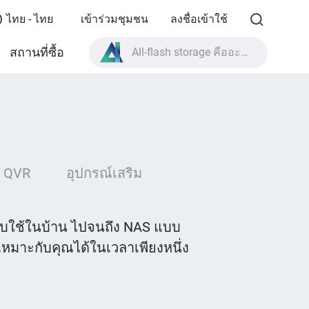
ไทย - ไทย
เข้าร่วมชุมชน
ลงชื่อเข้าใช้
สถานที่ซื้อ
All-flash storage คืออะไร?
High Availability คืออะไร?
สเปกผลิตภัณฑ์ TVS-AIh1688ATX?
All-flash storage คืออะไร?
ง QVR
อุปกรณ์เสริม
หรับใช้ในบ้าน ไปจนถึง NAS แบบ
่เหมาะกับคุณได้ในเวลาเพียงหนึ่ง