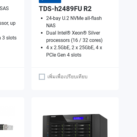
TDS-h2489FU R2
 SAS
24-bay U.2 NVMe all-flash
sor, up
NAS
Dual Intel® Xeon® Silver
 3 slots
processors (16 / 32 cores)
4 x 2.5GbE, 2 x 25GbE, 4 x
PCIe Gen 4 slots
เพิ่มเพื่อเปรียบเทียบ