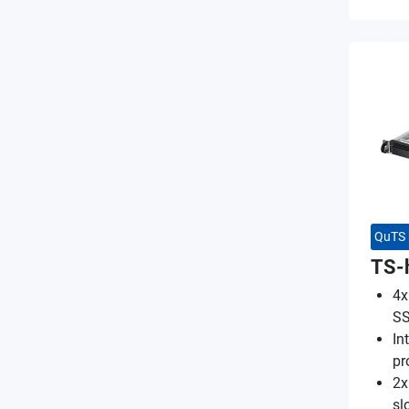
QuTS 
TS-
4x
SS
In
pr
2x
sl