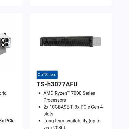
QuTS hero
TS-h3077AFU
rid
AMD Ryzen™ 7000 Series
Processors
2x 10GBASE-T, 3x PCIe Gen 4
slots
3x PCIe
Long-term availability (up to
year 2030)