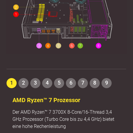
1
2
3
4
5
6
7
8
9
AMD Ryzen™ 7 Prozessor
Der AMD Ryzen™ 7 3700X 8-Core/16-Thread 3,4
GHz Prozessor (Turbo Core bis zu 4,4 GHz) bietet
eine hohe Rechenleistung