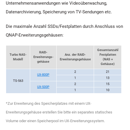
Unternehmensanwendungen wie Videoüberwachung,
Datenarchivierung, Speicherung von TV-Sendungen etc.
Die maximale Anzahl SSDs/Festplatten durch Anschluss von
QNAP-Erweiterungsgehäusen:
Gesamtanzahl
RAID-
Turbo NAS-
Anz. der RAID-
Festplatten
Erweiterungs-
Modell
Erweiterungsgehäuse
(NAS +
gehäuse
Gehäuse)
2
21
UX-800P
1
13
TS-563
2
15
UX-500P
1
10
*Zur Erweiterung des Speicherplatzes mit einem UX-
Erweiterungsgehäuse erstellen Sie bitte ein separates statisches
Volume oder einen Speicherpool im UX-Erweiterungssystem.