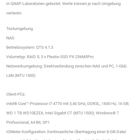
In QNAP-Laboratorien getestet. Werte können je nach Umgebung
variieren.
Testumgebung
NAS:
Betriebssystem: QTS 4.1.3
Volumetyp: RAID 5; 5 x Plextor-SSD PX-256M5Pro
Netzwerkumgebung: Direktverbindung zwischen NAS und PC, 1-GbE-
LAN (MTU 1500)
Client-PCs:
Intel® Core™-Prozessor i7-4770 mit 3,40 GHz; DDR3L, 1600 Hz, 16 GB;
WD 1 TB WD10EZEX; Intel Gigabit CT (MTU 1500); Windows® 7
Professional, 64 Bit, SP1
IOMeter-Konfiguration: Kontinuierliche Übertragung einer 8-GB-Datei