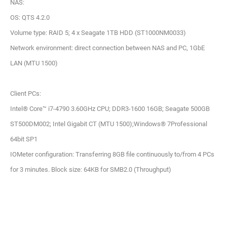
NAS:
OS: QTS 4.2.0
Volume type: RAID 5; 4 x Seagate 1TB HDD (ST1000NM0033)
Network environment: direct connection between NAS and PC, 1GbE
LAN (MTU 1500)
Client PCs:
Intel® Core™ i7-4790 3.60GHz CPU; DDR3-1600 16GB; Seagate 500GB
ST500DM002; Intel Gigabit CT (MTU 1500);Windows® 7Professional
64bit SP1
IOMeter configuration: Transferring 8GB file continuously to/from 4 PCs
for 3 minutes. Block size: 64KB for SMB2.0 (Throughput)