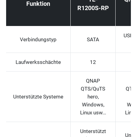
Funktion
R1200S-RP
0
USB 3
Verbindungstyp
SATA
Laufwerksschächte
12
QNAP
Q
QTS/QuTS
QTS
Unterstützte Systeme
hero,
he
Windows,
Win
Linux usw...
Linux
Unterstützt
Unter