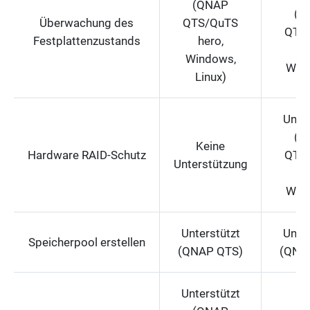
(QNAP
(Q
Überwachung des
QTS/QuTS
QTS
Festplattenzustands
hero,
he
Windows,
Win
Linux)
Unter
(Q
Keine
Hardware RAID-Schutz
QTS
Unterstützung
he
Win
Unterstützt
Unter
Speicherpool erstellen
(QNAP QTS)
(QNA
Unterstützt