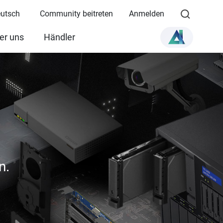
eutsch
Community beitreten
Anmelden
er uns
Händler
n.