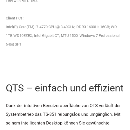
LAN with MTU 1500
Client PCs:
Intel(R) Core(TM) i7-4770 CPU @ 3.40GHz; DDR3 1600Hz 16GB; WD
1TB WD10EZEX; Intel Gigabit CT; MTU 1500; Windows 7 Professional
64bit SP1
QTS – einfach und effizient
Dank der intuitiven Benutzeroberfläche von QTS verläuft der
Systembetrieb das TS-851 reibungslos und umgänglich. Mit
seinem intelligenten Desktop können Sie gewünschte