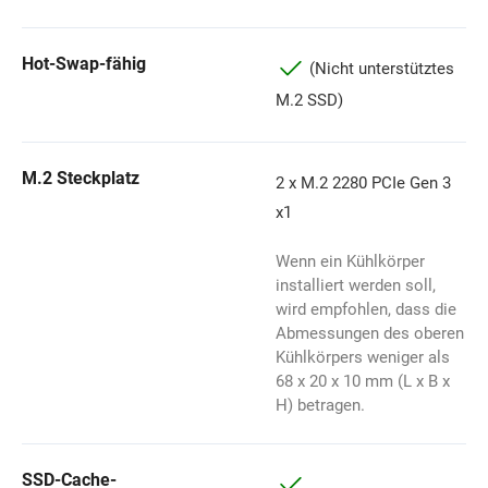
Hot-Swap-fähig
(Nicht unterstütztes
M.2 SSD)
M.2 Steckplatz
2 x M.2 2280 PCIe Gen 3
x1
Wenn ein Kühlkörper
installiert werden soll,
wird empfohlen, dass die
Abmessungen des oberen
Kühlkörpers weniger als
68 x 20 x 10 mm (L x B x
H) betragen.
SSD-Cache-