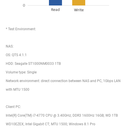
* Test Environment:
NAS:
OS: QTS 4.1.1
HDD: Seagate ST1000NM0033 1TB
Volume type: Single
Network environment: direct connection between NAS and PC, 1Gbps LAN
with MTU 1500
Client PC:
Intel(R) Core(TM) i7-4770 CPU @ 3.40GHz; DDR3 1600Hz 16GB; WD 1TB
WD10EZEX; Intel Gigabit CT; MTU 1500; Windows 8.1 Pro