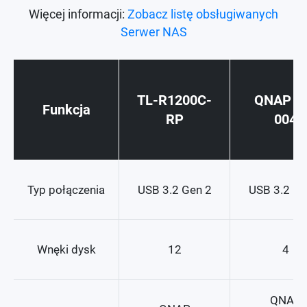
Więcej informacji:
Zobacz listę obsługiwanych
Serwer NAS
TL-R1200C-
QNAP T
Funkcja
RP
004
Typ połączenia
USB 3.2 Gen 2
USB 3.2 Ge
Wnęki dysk
12
4
QNAP