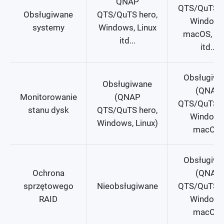
QNAP
QTS/QuTS h
Obsługiwane
QTS/QuTS hero,
Windows
systemy
Windows, Linux
macOS, Li
itd...
itd...
Obsługiwa
Obsługiwane
(QNAP
Monitorowanie
(QNAP
QTS/QuTS h
stanu dysk
QTS/QuTS hero,
Windows
Windows, Linux)
macOS)
Obsługiwa
Ochrona
(QNAP
sprzętowego
Nieobsługiwane
QTS/QuTS h
RAID
Windows
macOS)