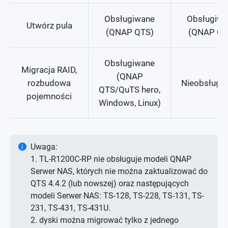
Obsługiwane
Obsługiwa
Utwórz pula
(QNAP QTS)
(QNAP QT
Obsługiwane
Migracja RAID,
(QNAP
rozbudowa
Nieobsługi
QTS/QuTS hero,
pojemności
Windows, Linux)
Uwaga:
1. TL-R1200C-RP nie obsługuje modeli QNAP
Serwer NAS, których nie można zaktualizować do
QTS 4.4.2 (lub nowszej) oraz następujących
modeli Serwer NAS: TS-128, TS-228, TS-131, TS-
231, TS-431, TS-431U.
2. dyski można migrować tylko z jednego