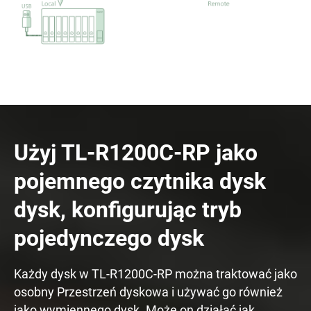
Użyj TL-R1200C-RP jako
pojemnego czytnika dysk
dysk, konfigurując tryb
pojedynczego dysk
Każdy dysk w TL-R1200C-RP można traktować jako
osobny Przestrzeń dyskowa i używać go również
jako wymiennego dysk. Może on działać jak