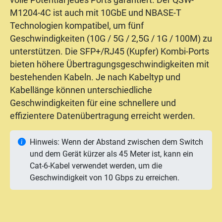
volle Potential jedes Ports garantiert. Der QSW-
M1204-4C ist auch mit 10GbE und NBASE-T
Technologien kompatibel, um fünf
Geschwindigkeiten (10G / 5G / 2,5G / 1G / 100M) zu
unterstützen. Die SFP+/RJ45 (Kupfer) Kombi-Ports
bieten höhere Übertragungsgeschwindigkeiten mit
bestehenden Kabeln. Je nach Kabeltyp und
Kabellänge können unterschiedliche
Geschwindigkeiten für eine schnellere und
effizientere Datenübertragung erreicht werden.
Hinweis: Wenn der Abstand zwischen dem Switch
und dem Gerät kürzer als 45 Meter ist, kann ein
Cat-6-Kabel verwendet werden, um die
Geschwindigkeit von 10 Gbps zu erreichen.