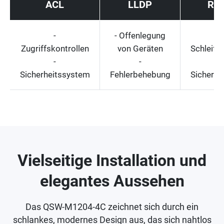
ACL
LLDP
RS
-
- Offenlegung
-
Zugriffskontrollen
von Geräten
Schleife
-
-
-
Sicherheitssystem
Fehlerbehebung
Sicheru
Vielseitige Installation und
elegantes Aussehen
Das QSW-M1204-4C zeichnet sich durch ein
schlankes, modernes Design aus, das sich nahtlos