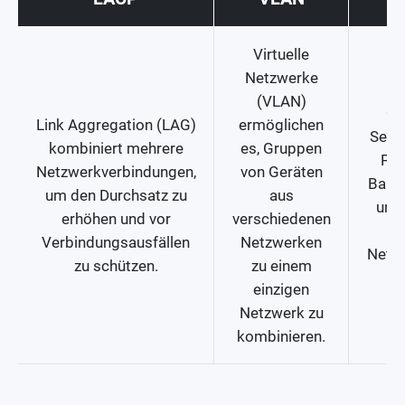
Virtuelle
Netzwerke
(VLAN)
Qo
Link Aggregation (LAG)
ermöglichen
Servi
kombiniert mehrere
es, Gruppen
Pri
Netzwerkverbindungen,
von Geräten
Bandb
um den Durchsatz zu
aus
um 
erhöhen und vor
verschiedenen
Verbindungsausfällen
Netzwerken
Netz
zu schützen.
zu einem
zu
einzigen
Netzwerk zu
kombinieren.