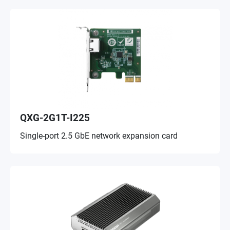
QXG-2G1T-I225
Single-port 2.5 GbE network expansion card