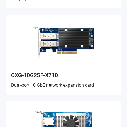
QXG-10G2SF-X710
Dual-port 10 GbE network expansion card