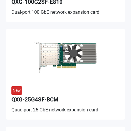
QXG-100G2SF-E810
Dual-port 100 GbE network expansion card
New
QXG-25G4SF-BCM
Quad-port 25 GbE network expansion card