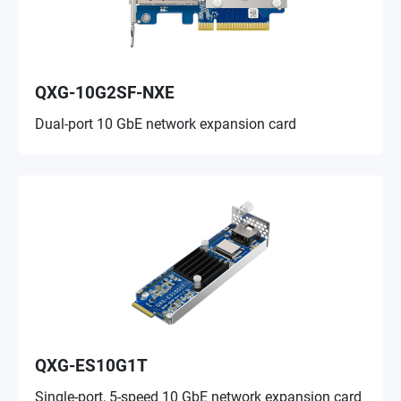
QXG-10G2SF-NXE
Dual-port 10 GbE network expansion card
QXG-ES10G1T
Single-port, 5-speed 10 GbE network expansion card