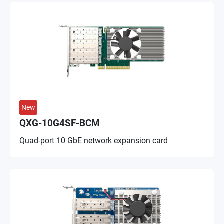
New
QXG-10G4SF-BCM
Quad-port 10 GbE network expansion card