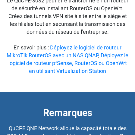
Le QuCPE-3032 peut être transformé en un routeur
de sécurité en installant RouterOS ou OpenWrt.
Créez des tunnels VPN site à site entre le siège et
les filiales tout en sécurisant la transmission des
données du réseau de l’entreprise.
En savoir plus :
Déployez le logiciel de routeur
MikroTik RouterOS avec un NAS QNAP
,
Déployez le
logiciel de routeur pfSense, RouterOS ou OpenWrt
en utilisant Virtualization Station
Remarques
QuCPE QNE Network alloue la capacité totale des