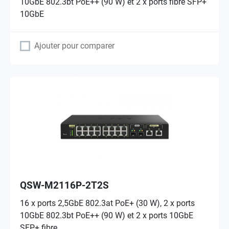
10GbE 802.3bt PoE++ (90 W) et 2 x ports fibre SFP+
10GbE
Ajouter pour comparer
QSW-M2116P-2T2S
16 x ports 2,5GbE 802.3at PoE+ (30 W), 2 x ports
10GbE 802.3bt PoE++ (90 W) et 2 x ports 10GbE
SFP+ fibre